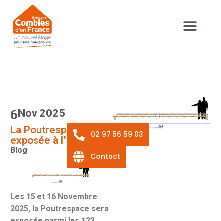
Cookies management panel
CHANTIER TYPE
QUI SOMMES-NOUS ?
6
Nov 2025
La Poutrespace
02 97 56 59 03
exposée à l’Elysée !!
Blog
Contact
Les 15 et 16 Novembre
2025, la Poutrespace sera
exposée parmi les 123