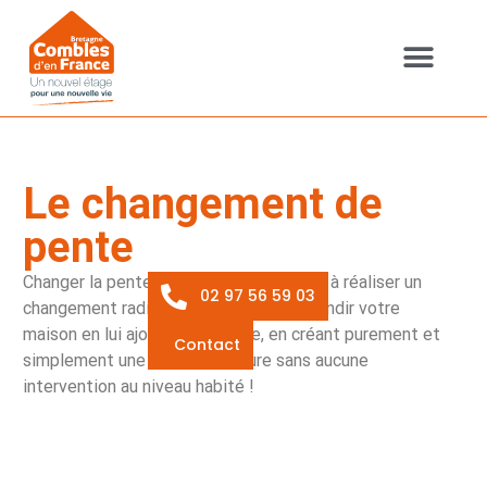
Cookies management panel
CHANTIER TYPE
QUI SOMMES-NOUS ?
Le changement de
pente
Changer la pente de sa toiture consiste à réaliser un
02 97 56 59 03
changement radical sur votre bien : agrandir votre
maison en lui ajoutant un étage, en créant purement et
Contact
simplement une nouvelle toiture sans aucune
intervention au niveau habité !