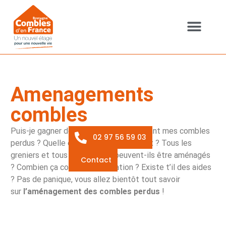
Cookies management panel
CHANTIER TYPE
QUI SOMMES-NOUS ?
Amenagements
combles
Puis-je gagner de l’espace en aménageant mes combles
02 97 56 59 03
perdus ? Quelle est la durée des travaux ? Tous les
greniers et tous les combles peuvent-ils être aménagés
Contact
? Combien ça coûte ? Et l’isolation ? Existe t’il des aides
? Pas de panique, vous allez bientôt tout savoir
sur
l’aménagement des combles perdus
!